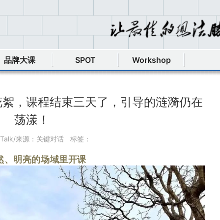
品牌大课
SPOT
Workshop
班花絮，课程结束三天了，引导的涟漪仍在
荡漾！
yTalk/来源：关键对话
标签：
然、明亮的场域里开课