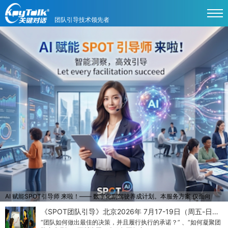
团队引导技术领先者
AI 赋能SPOT引导师 来啦！—— 数字化副驾驶养成计划。本服务方案 仅面向
SPOT 团队引导学员 / 认证路径学员（非公开泛人群课程），专为支持其在真实引
《SPOT团队引导》北京2026年 7月17-19日（周五-日…
导项目中的 AI 应用落地而研发。
“团队如何做出最佳的决策，并且履行执行的承诺？” 、“如何凝聚团